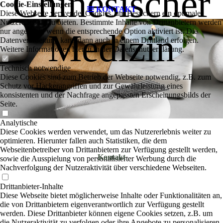
Chinesischer
Cookie-Einstellungen
KONTAKT
Diese Webseite verwendet Cookies, um Besuchern ein optimales
Nutzererlebnis zu bieten. Bestimmte Inhalte von Drittanbietern werden
nur angezeigt, wenn die entsprechende Option aktiviert ist. Die
Medizin
Datenverarbeitung kann dann auch in einem Drittland erfolgen.
Weitere Informationen hierzu in der Datenschutzerklärung.
Technisch notwendige
Diese Cookies sind zum Betrieb der Webseite notwendig, z.B. zum
Schutz vor Hackerangriffen und zur Gewährleistung eines
konsistenten und der Nachfrage angepassten Erscheinungsbilds der
Seite.
Analytische
Diese Cookies werden verwendet, um das Nutzererlebnis weiter zu
optimieren. Hierunter fallen auch Statistiken, die dem
Webseitenbetreiber von Drittanbietern zur Verfügung gestellt werden,
Kontakt
sowie die Ausspielung von personalisierter Werbung durch die
Nachverfolgung der Nutzeraktivität über verschiedene Webseiten.
Drittanbieter-Inhalte
Diese Webseite bietet möglicherweise Inhalte oder Funktionalitäten an,
die von Drittanbietern eigenverantwortlich zur Verfügung gestellt
werden. Diese Drittanbieter können eigene Cookies setzen, z.B. um
die Nutzeraktivität zu verfolgen oder ihre Angebote zu personalisieren