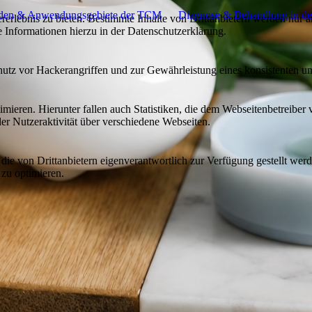
den & Anwendungsgebiete der TCM
Diagnose & Behandlung in d
lebnis zu bieten. Bestimmte Inhalte von Drittanbietern werden nur ang
e Informationen hierzu in der Datenschutzerklärung.
utz vor Hackerangriffen und zur Gewährleistung eines konsistenten un
ieren. Hierunter fallen auch Statistiken, die dem Webseitenbetreiber v
r Nutzeraktivität über verschiedene Webseiten.
 die von Drittanbietern eigenverantwortlich zur Verfügung gestellt wer
 zu optimieren.