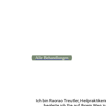
Alle Behandlungen
Ich bin Raorao Treutler, Heilpraktike
begleite ich Sie auf Ihrem Weg zu