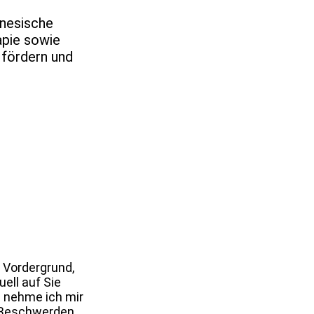
inesische
apie sowie
 fördern und
 Vordergrund,
uell auf Sie
n nehme ich mir
 Beschwerden,