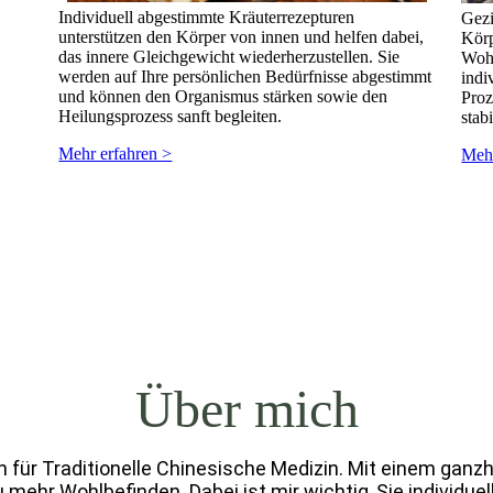
Individuell abgestimmte Kräuterrezepturen
Gezi
unterstützen den Körper von innen und helfen dabei,
Körp
das innere Gleichgewicht wiederherzustellen. Sie
Wohl
werden auf Ihre persönlichen Bedürfnisse abgestimmt
indi
und können den Organismus stärken sowie den
Proz
Heilungsprozess sanft begleiten.
stabi
Mehr erfahren >
Mehr
Über mich
rin für Traditionelle Chinesische Medizin. Mit einem gan
 mehr Wohlbefinden. Dabei ist mir wichtig, Sie individue