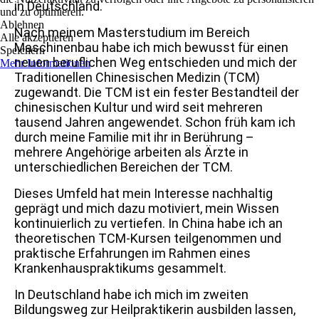
in Deutschland.
und zu optimieren.
Ablehnen
Nach meinem Masterstudium im Bereich
Alle akzeptieren
Maschinenbau habe ich mich bewusst für einen
Speichern
neuen beruflichen Weg entschieden und mich der
Mehr Informationen
Traditionellen Chinesischen Medizin (TCM)
zugewandt. Die TCM ist ein fester Bestandteil der
chinesischen Kultur und wird seit mehreren
tausend Jahren angewendet. Schon früh kam ich
durch meine Familie mit ihr in Berührung –
mehrere Angehörige arbeiten als Ärzte in
unterschiedlichen Bereichen der TCM.
Dieses Umfeld hat mein Interesse nachhaltig
geprägt und mich dazu motiviert, mein Wissen
kontinuierlich zu vertiefen. In China habe ich an
theoretischen TCM-Kursen teilgenommen und
praktische Erfahrungen im Rahmen eines
Krankenhauspraktikums gesammelt.
In Deutschland habe ich mich im zweiten
Bildungsweg zur Heilpraktikerin ausbilden lassen,