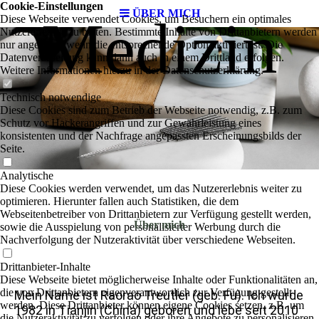
Cookie-Einstellungen
ÜBER MICH
Medizin
Diese Webseite verwendet Cookies, um Besuchern ein optimales
Nutzererlebnis zu bieten. Bestimmte Inhalte von Drittanbietern werden
nur angezeigt, wenn die entsprechende Option aktiviert ist. Die
Datenverarbeitung kann dann auch in einem Drittland erfolgen.
Weitere Informationen hierzu in der Datenschutzerklärung.
Technisch notwendige
Diese Cookies sind zum Betrieb der Webseite notwendig, z.B. zum
Schutz vor Hackerangriffen und zur Gewährleistung eines
konsistenten und der Nachfrage angepassten Erscheinungsbilds der
Seite.
Analytische
Diese Cookies werden verwendet, um das Nutzererlebnis weiter zu
optimieren. Hierunter fallen auch Statistiken, die dem
Webseitenbetreiber von Drittanbietern zur Verfügung gestellt werden,
Über mich
sowie die Ausspielung von personalisierter Werbung durch die
Nachverfolgung der Nutzeraktivität über verschiedene Webseiten.
Drittanbieter-Inhalte
Diese Webseite bietet möglicherweise Inhalte oder Funktionalitäten an,
die von Drittanbietern eigenverantwortlich zur Verfügung gestellt
Mein Name ist Raorao Treutler (geb. Fu). Ich wurde
werden. Diese Drittanbieter können eigene Cookies setzen, z.B. um
1982 in Tianjin (China) geboren und lebe seit 2010
die Nutzeraktivität zu verfolgen oder ihre Angebote zu personalisieren