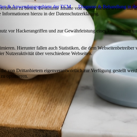
den & Anwendungsgebiete der TCM
Diagnose & Behandlung in d
lebnis zu bieten. Bestimmte Inhalte von Drittanbietern werden nur ang
e Informationen hierzu in der Datenschutzerklärung.
utz vor Hackerangriffen und zur Gewährleistung eines konsistenten un
ieren. Hierunter fallen auch Statistiken, die dem Webseitenbetreiber v
r Nutzeraktivität über verschiedene Webseiten.
 die von Drittanbietern eigenverantwortlich zur Verfügung gestellt wer
 zu optimieren.