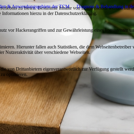
den & Anwendungsgebiete der TCM
Diagnose & Behandlung in d
lebnis zu bieten. Bestimmte Inhalte von Drittanbietern werden nur ang
e Informationen hierzu in der Datenschutzerklärung.
utz vor Hackerangriffen und zur Gewährleistung eines konsistenten un
ieren. Hierunter fallen auch Statistiken, die dem Webseitenbetreiber v
r Nutzeraktivität über verschiedene Webseiten.
 die von Drittanbietern eigenverantwortlich zur Verfügung gestellt wer
 zu optimieren.